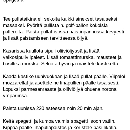
Tee pullataikina eli sekoita kaikki ainekset tasaiseksi
massaksi. Pyöritä pullista n. golf-pallon kokoisia
palleroita. Paista pullat isossa paistinpannussa kevyesti
ja lisää paistamiseen tarvittaessa öljyä.
Kasarissa kuullota sipuli oliiviöljyssä ja lisää
valkosipuliviipaleet. Lisää tomaattimurska, mausteet ja
basillika murska. Sekoita hyvin ja maistele kastiketta.
Kaada kastike uunivuokaan ja lisää pullat päälle. Viipaloi
mozzarellat ja asettele ne lihapullien päälle tasaisesti.
Lopuksi parmesanraaste ja oliiviöljyä ohuena norona
ympäriinsä.
Paista uunissa 220 asteessa noin 20 min ajan.
Keitä spagetti ja kumoa valmis spagetti isoon vatiin.
Kippaa päälle lihapullapaistos ja koristele basillikalla.