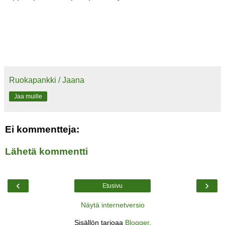
Ruokapankki / Jaana
Jaa muille
Ei kommentteja:
Lähetä kommentti
‹
›
Etusivu
Näytä internetversio
Sisällön tarjoaa
Blogger
.