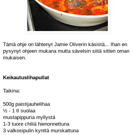
Tämä ohje on lähtenyt Jamie Oliverin käsistä... Ihan en
pysynyt ohjeen mukana mutta sävelsin siitä sitten oman
mukaisen.
Keikautuslihapullat
Taikina:
500g paistijauhelihaa
½ - 1 tl suolaa
mustapippuria myllystä
1-3 tuore chiliä hienonnettuna
3 valkosipulin kynttä murskattuna