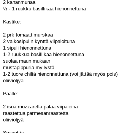
2 kananmunaa
½ - 1 ruukku basillikaa hienonnettuna
Kastike:
2 prk tomaattimurskaa
2 valkosipulin kynttä viipaloituna
1 sipuli hienonnettuna
1-2 ruukkua basillikaa hienonnettuna
suolaa maun mukaan
mustapippuria myllystä
1-2 tuore chiliä hienonnettuna (voi jättää myös pois)
oliiviöljyä
Päälle:
2 isoa mozzarella palaa viipaleina
raastettua parmesanraastetta
oliiviöljyä
Spagettia